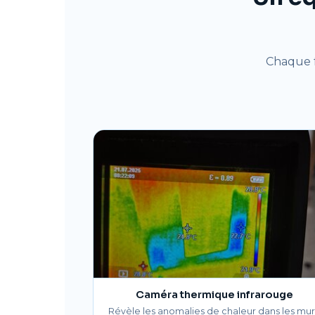
Chaque f
Caméra thermique infrarouge
Révèle les anomalies de chaleur dans les mur