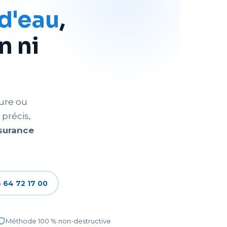
 d'eau
,
n ni
ure ou
précis,
surance
 64 72 17 00
Méthode 100 % non-destructive