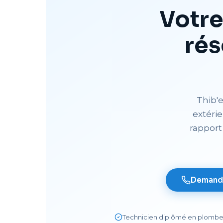
Votr
rés
Thib'
extéri
rapport
Demande
Technicien diplômé en plombe