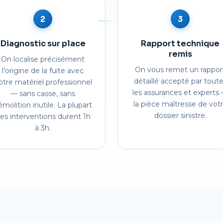
2
3
Diagnostic sur place
Rapport technique
remis
On localise précisément
On vous remet un rappor
l'origine de la fuite avec
détaillé accepté par tout
otre matériel professionnel
les assurances et experts
— sans casse, sans
la pièce maîtresse de vot
émolition inutile. La plupart
dossier sinistre.
es interventions durent 1h
à 3h.