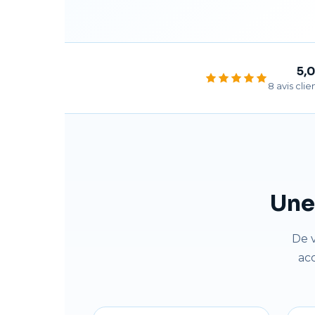
5,0
8 avis clie
Une 
De 
ac