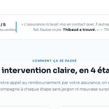
 / 5
« L'assurance m'avait mis en contact avec 3 autres
fait fausse route.
Thibaud a trouvé.
» — Thi
nts vérifiés
COMMENT ÇA SE PASSE
intervention claire, en 4 é
votre appel au remboursement par votre assurance, on 
compagne à chaque étape sans jargon ni mauvaise surpri