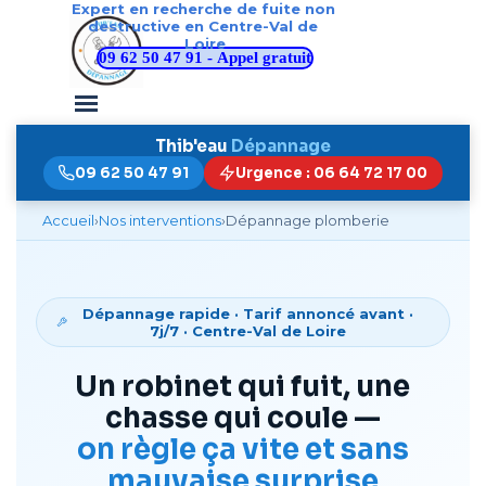
Expert en recherche de fuite non 
Aller au contenu
destructive en Centre-Val de 
Loire
09 62 50 47 91 - Appel gratuit
Sauter le menu
Thib'eau
Dépannage
09 62 50 47 91
Urgence : 06 64 72 17 00
Accueil
›
Nos interventions
›
Dépannage plomberie
Dépannage rapide · Tarif annoncé avant ·
7j/7 · Centre-Val de Loire
Un robinet qui fuit, une
chasse qui coule —
on règle ça vite et sans
mauvaise surprise