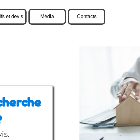
Sauter le menu
ifs et devis
Média
Contacts
▼
echerche
?
is.