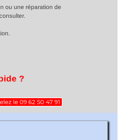
on ou une réparation de
consulter.
ion.
pide ?
lez le 09 62 50 47 91